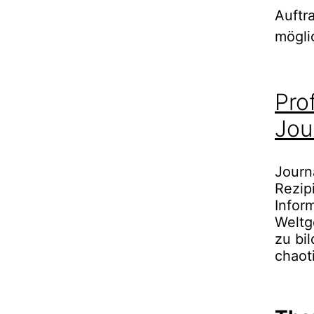
Auftra
mögli
Pro
Jou
Journa
Rezip
Infor
Weltg
zu bi
chaot