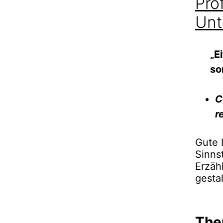
Pro
Un
„E
so
C
r
Gute 
Sinns
Erzäh
gesta
The