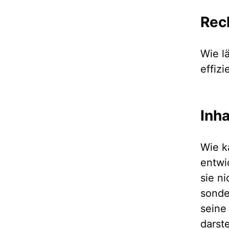
Rec
Wie l
effizi
Inh
Wie k
entwi
sie n
sonde
seine
darst