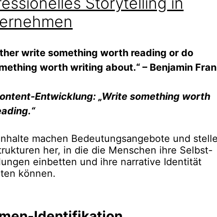
fessionelles Storytelling in
ternehmen
ither write something worth reading or do
mething worth writing about.“ – Benjamin Fran
ontent-Entwicklung: „Write something worth
eading.“
Inhalte machen Bedeutungsangebote und stell
trukturen her, in die die Menschen ihre Selbst-
lungen einbetten und ihre narrative Identität
lten können.
men-Identifikation