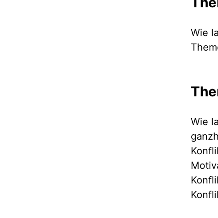
The
Wie l
Theme
The
Wie l
ganzh
Konfl
Motiv
Konfl
Konfl