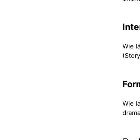
Int
Wie l
(Stor
For
Wie l
drama