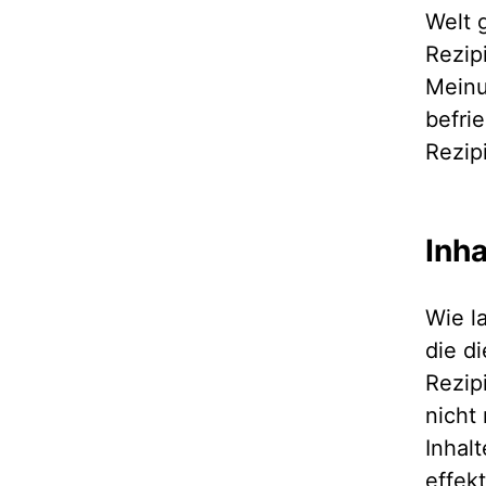
Welt 
Rezip
Meinu
befri
Rezip
Inh
Wie la
die d
Rezipi
nicht
Inhal
effek