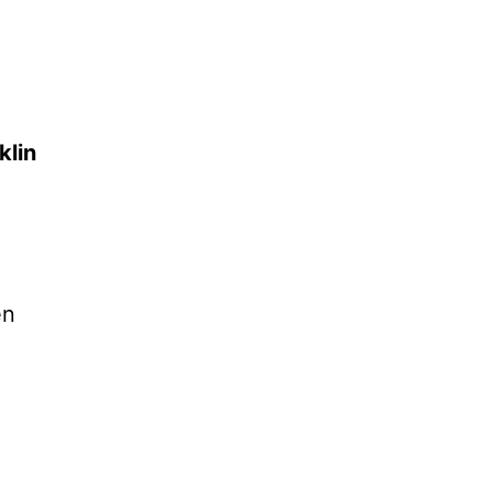
klin
en