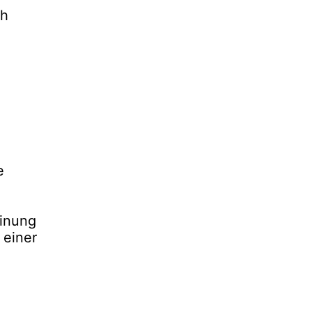
ch
e
einung
 einer