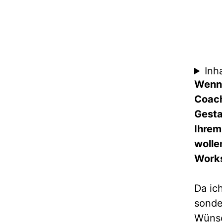
Inha
Wenn 
Coach
Gesta
Ihrem
wolle
Works
Da ic
sonde
Wünsc