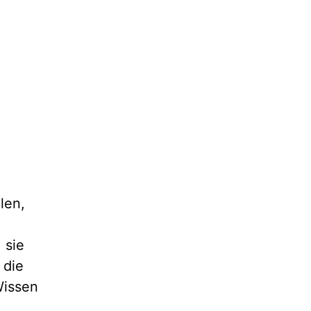
len,
 sie
 die
Wissen