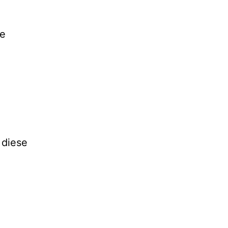
te
 diese