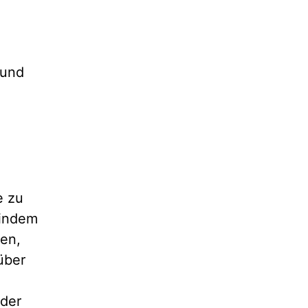
 und
e zu
 indem
ren,
über
 der