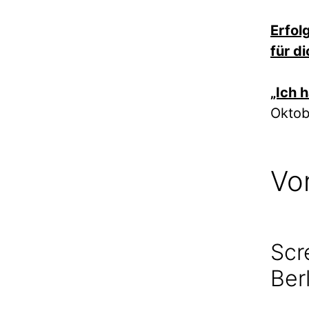
Erfol
für d
„Ich 
Oktob
Vo
Scr
Ber