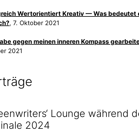
greich Wertorientiert Kreativ — Was bedeutet
ich?
, 7. Oktober 2021
habe gegen meinen inneren Kompass gearbeite
er 2021
rträge
eenwriters‘ Lounge während d
linale 2024