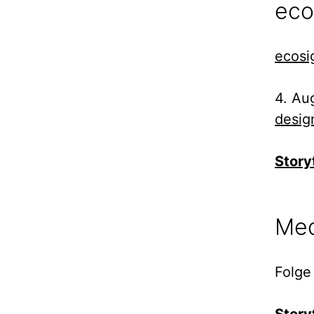
eco
ecosi
4. Au
desig
Story
Med
Folge