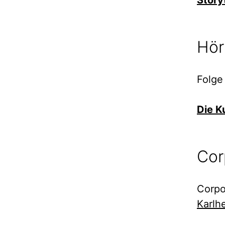
Story
Hör
Folge
Die K
Cor
Corpo
Karlh