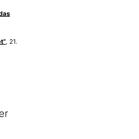
 das
t“
, 21.
er