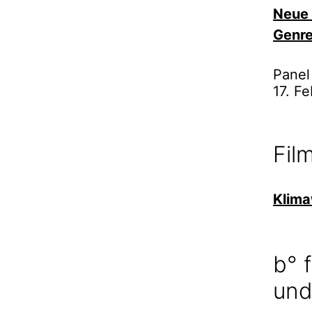
Neue 
Genr
Panel
17. F
Fil
Klim
b° 
und