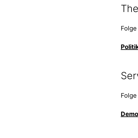
The
Folge
Polit
Ser
Folge
Demok